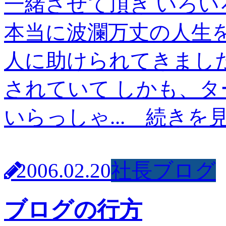
一緒させて頂き いろ
本当に波瀾万丈の人生
人に助けられてきまし
されていて しかも、
いらっしゃ...
続きを
2006.02.20
社長ブログ
ブログの行方