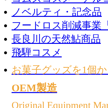
ノベルティ・記念品
フードロス削減事業
長良川の天然鮎商品
飛騨コスメ
お菓子グッズを1個か
OEM製造
Original Equipment Ma