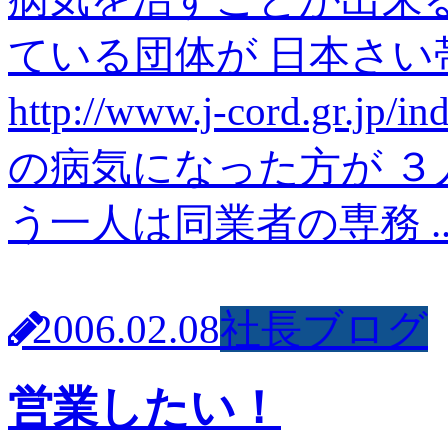
ている団体が 日本さ
http://www.j-cord.
の病気になった方が ３
う一人は同業者の専務 .
2006.02.08
社長ブログ
営業したい！