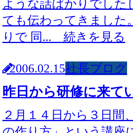
ような話ばかりでした
ても伝わってきました
りで 同...
続きを見る
2006.02.15
社長ブログ
昨日から研修に来て
２月１４日から３日間
の作り方」という講座