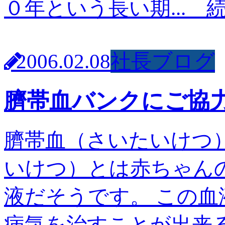
０年という長い期...
2006.02.08
社長ブログ
臍帯血バンクにご協
臍帯血（さいたいけつ
いけつ）とは赤ちゃん
液だそうです。 この
病気を治すことが出来