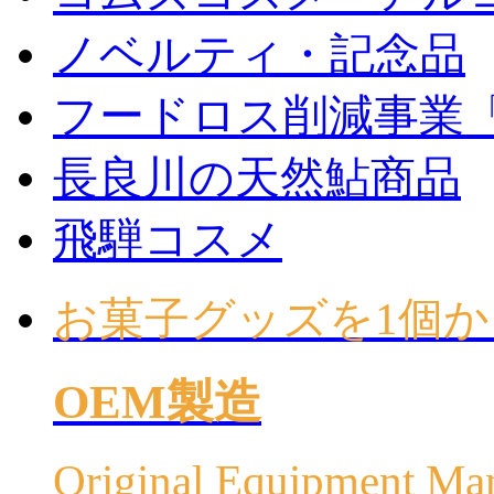
ノベルティ・記念品
フードロス削減事業
長良川の天然鮎商品
飛騨コスメ
お菓子グッズを1個か
OEM製造
Original Equipment Ma