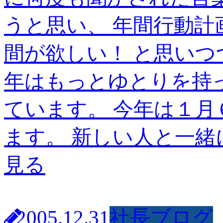
うと思い、 年間行動計
間が欲しい！ と思いつ
年はもっとゆとりを持
ています。 今年は１
ます。 新しい人と一緒
見る
2005.12.31
社長ブログ