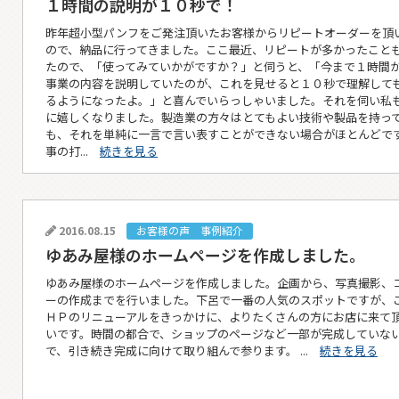
１時間の説明が１０秒で！
昨年超小型パンフをご発注頂いたお客様からリピートオーダーを頂
ので、納品に行ってきました。ここ最近、リピートが多かったこと
たので、「使ってみていかがですか？」と伺うと、「今まで１時間
事業の内容を説明していたのが、これを見せると１０秒で理解して
るようになったよ。」と喜んでいらっしゃいました。それを伺い私
に嬉しくなりました。製造業の方々はとてもよい技術や製品を持っ
も、それを単純に一言で言い表すことができない場合がほとんどで
事の打...
続きを見る
2016.08.15
お客様の声 事例紹介
ゆあみ屋様のホームページを作成しました。
ゆあみ屋様のホームページを作成しました。企画から、写真撮影、
ーの作成までを行いました。下呂で一番の人気のスポットですが、
ＨＰのリニューアルをきっかけに、よりたくさんの方にお店に来て
いです。時間の都合で、ショップのページなど一部が完成していな
で、引き続き完成に向けて取り組んで参ります。 ...
続きを見る