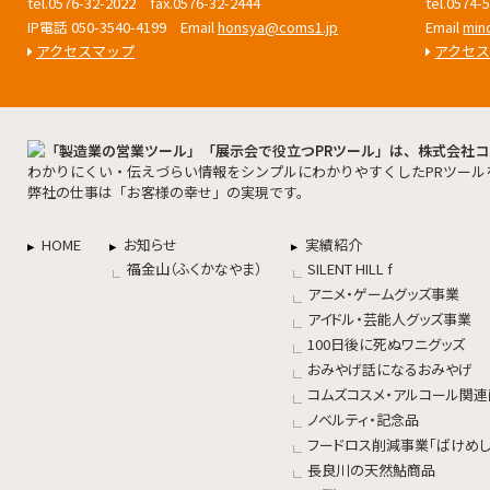
tel.0576-32-2022 fax.0576-32-2444
tel.0574
IP電話 050-3540-4199 Email
honsya@coms1.jp
Email
min
アクセスマップ
アクセ
わかりにくい・伝えづらい情報をシンプルにわかりやすくしたPRツール
弊社の仕事は「お客様の幸せ」の実現です。
HOME
お知らせ
実績紹介
福金山（ふくかなやま）
SILENT HILL f
アニメ・ゲームグッズ事業
アイドル・芸能人グッズ事業
100日後に死ぬワニグッズ
おみやげ話になるおみやげ
コムズコスメ・アルコール関
ノベルティ・記念品
フードロス削減事業「ばけめし
長良川の天然鮎商品