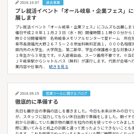
2016.10.07
過去事業
プレ就活イベント「オール岐阜・企業フェス」に
展します
プレ就活イベント「オール岐阜・企業フェス」にコムズも出展しま
催日平成２８年１１月２３日（水・祝）開催時間１１時００分から
時００分開催場所 名称岐阜メモリアルセンターで愛ドーム 所在
阜市長良福光大野２６７５ー２８参加料無料定員１，０００名程度
県内外の大学生、大学院生、第二新卒、学生の保護者※主な対象は
１年生から３年生です。※入退場自由、スーツ着用不要です。※当
ＪＲ岐阜駅からシャトルバス（無料）が運行します。代表が会場へ
業内容や仕事内...
続きを見る
2016.09.19
営業ツールに関するブログ
徹底的に準備する
先日も展示会の準備の話しを書きました。今日も本来は休みの日で
が、スタッフに協力してもらい休日出勤で準備をしました。朝イチ
前から計画していた展示物の展示を社内の机を使ってやってみまし
際に置いてみると机上の計画と違って思ったようにできないことも
ります。これを現場でやっているとあっという間に時間がなくなっ