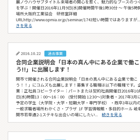
展ノウハウサブタイトル来場者の関心を惹く、魅力的なブースのつ
を学ぶ！開催日2016年11月9日(水)開催時間午後1時30分 ～ 午後5時
場所大阪府工業協会 研修室詳細
URLhttp://www.opmia.or.jp/seminar/1743短い時間ではありますが.
きを見る
2016.10.22
過去事業
合同企業説明会「日本の真ん中にある企業で働こ
う!!」に出展します！
関市で開催される合同企業説明会「日本の真ん中にある企業で働こ
う！！」にコムズも出展します！募集する職種は以下の職種です。
業：正社員コピーライター：パートまたは契約社員開催日2016年10月
日(水)時間13：00～16：00 (受付開始 12:30～)対象者・2017年3
予定の学生（大学院・大学・短期大学・専門学校） ・既卒3年以内
一般求職者場所わかくさ・プラザ 1F 学習情報館・多目的ホール 岐
関市若草通2-1ステキな出会いの場にしたい...
続きを見る