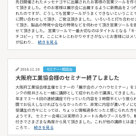
先日開催されたメッセナゴヤに出展されたお客様の営業ツールを作
て頂きました。そのお客様は展示会に出展するように新商品を２つ
れたのですが、どうしても営業ツールがうまくできないということ
に問い合わせして頂き、ご発注頂きました。 いろいろと打ち合わせ
て頂き、製品の特徴や会社の特徴などを伺わせて頂き営業ツールを
せて頂きました。 営業ツールで一番大切なのはタイトルとなる「キ
チコピー」です。ここにキレとわかりやすさがないとお客様にはメ
が伝わり...
続きを見る
2016.11.10
セミナー・相談会
大阪府工業協会様のセミナー終了しました
大阪府工業協会様主催セミナーの「展示会のノウハウセミナー」を
ンクの照井さんと一緒に講師として招かれたので講演してきました。
年まで３～４回の連続講座で行っていた内容を３時間半という限ら
間でお伝えしなければならなかったので、非常に内容が濃いモノに
受講生の方々にとっては、ちょっと情報過多だったと感じられた方
ようです。 セミナー会場には実際の３メートル角のブースも作り、
付きでさまざまな角度から見て頂きました。これが他の講師とは違
ころで...
続きを見る