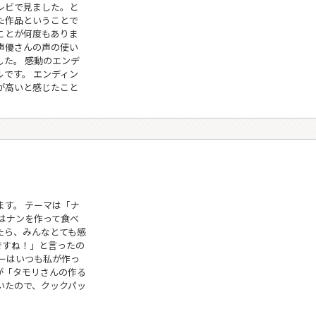
レビで見ました。と
た作品ということで
ことが何度もありま
声優さんの声の使い
た。 感動のエンデ
です。 エンディン
が高いと感じたこと
す。 テーマは「ナ
はナンを作って食べ
たら、みんなとても感
ですね！」と言ったの
ーはいつも私が作っ
が「タモリさんの作る
いたので、クックパッ