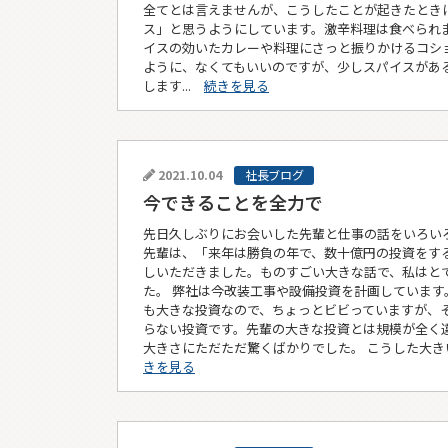
全てとは言えませんが、こうしたことが起きたとき
ス」と思うようにしています。激辛料理は食べられ
イスの効いたカレーや料理にさっと振りかけるコシ
ように、なくてもいいのですが、少しスパイスがあ
します...
続きを見る
2021.10.04
社長ブログ
今できることを全力で
先日久しぶりにお会いした先輩と仕事の話をいろいろ
先輩は、「来年は勝負の年で、数十億円の投資をす
しいただきました。ものすごい大きな話で、私はと
た。 弊社は今改装工事や設備投資を計画しています
も大きな投資なので、ちょっとビビっていますが、
らない投資です。先輩の大きな投資とは規模が全く
大きさにただただ驚くばかりでした。 こうした大き
きを見る