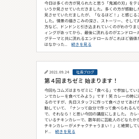
今日は多くの方が見られたと思う「鬼滅の刃」をテ
いうか見させていただきました。多くの方が感動し
見させていただましたが、「なるほど！」と感じる
した。情景の描きこみの深さ、ストーリー、そして
方など、ドンドンと引き込まれていくのがわかりまし
ィングがあってから、最後に流れるのがエンドロール
グテーマと共に流れるエンドロールがこれほど価値
はなかった...
続きを見る
2021.09.24
社長ブログ
第４回まちゼミ 始まります！
今回もコムズはまちゼミに「食べる」で参加していま
ンでカレーを食べてみよう」です！笑 カレーの時に
るのですが、先日スタッフに作って食べさせてあげ
動していて、「ナンって自分で作って食べられるん
で、それなら！と思い今回の講座にしました。 カレ
ているチキンカレーで、数年前に芸能人のどなたか
チキンカレーがメチャクチャうまい！」と絶賛して
ド...
続きを見る