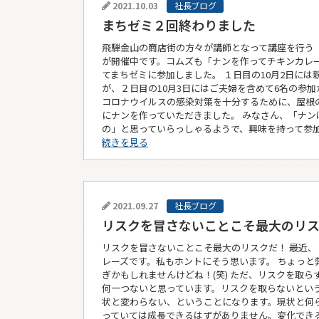
2021.10.03
社長ブログ
まちゼミ２回終わりました
飛騨金山の商店街の方々が講師となって講座を行う
が開催中です。コムズも「ナンを作ってチキンカレ
てまちゼミに参加しました。 １日目の10月2日には
が、２日目の10月3日にはご夫婦を含めて6名の参加
コロナウイルスの感染対策を十分するために、屋根
にナンを作っていただきました。 みなさん、「ナン
の」と思っていらっしゃるようで、興味を持って参加
続きを見る
2021.09.27
社長ブログ
リスクを冒さないことこそ最大のリ
リスクを冒さないことこそ最大のリスクだ！ 最近、
レーズです。私もホントにそう思います。 ちょっと
ぎかもしれませんけどね！(笑) ただ、リスクを取ら
何一つないと思っています。リスクを取らないとい
状と変わらない、ということになります。現状と何
っていては成長できるはずがありません。変化でき