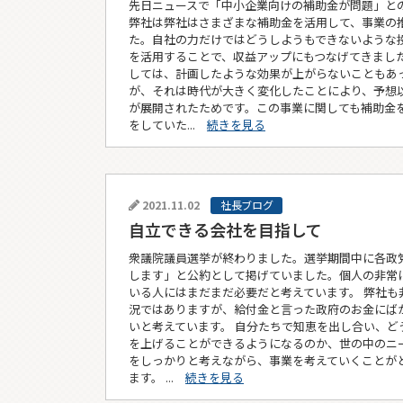
先日ニュースで「中小企業向けの補助金が問題」と
弊社は弊社はさまざまな補助金を活用して、事業の
た。自社の力だけではどうしようもできないような
を活用することで、収益アップにもつなげてきました
しては、計画したような効果が上がらないこともあ
が、それは時代が大きく変化したことにより、予想
が展開されたためです。この事業に関しても補助金
をしていた...
続きを見る
2021.11.02
社長ブログ
自立できる会社を目指して
衆議院議員選挙が終わりました。選挙期間中に各政
します」と公約として掲げていました。個人の非常
いる人にはまだまだ必要だと考えています。 弊社も
況ではありますが、給付金と言った政府のお金にば
いと考えています。 自分たちで知恵を出し合い、ど
を上げることができるようになるのか、世の中のニ
をしっかりと考えながら、事業を考えていくことが
ます。 ...
続きを見る