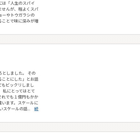
には「人生のスパイ
ませんが、程よくスパ
ョーやトウガラシの
ることで味に深みが増
としました。 その
ることにした」とお話
てもビックリしまし
。私にとってはとて
それでも１億円もかか
違います。スケールに
いスケールの話...
続