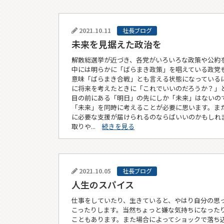
2021.10.11
社長ブログ
未来を見据えた政治を
解散総選挙が近づき、各党がいろいろな政策や公約
中には明らかに「ばらまき政策」を唱えている政党
意味「ばらまき合戦」とも言える状態になっているに
に将来を考えたときに「これでいいのだろうか？」
目の前にある「明日」の先にしか「未来」はないの
「未来」を同時に考えることが必要に思います。ま
に必要な支援が届けられるのならばいいのかもしれ
取りや...
続きを見る
2021.10.05
社長ブログ
人生のスパイス
仕事をしていたり、生きていると、やはり自分の思
こったりします。当然ちょっと嫌な気持ちになった
こともあります。また場合によってショックで落ち