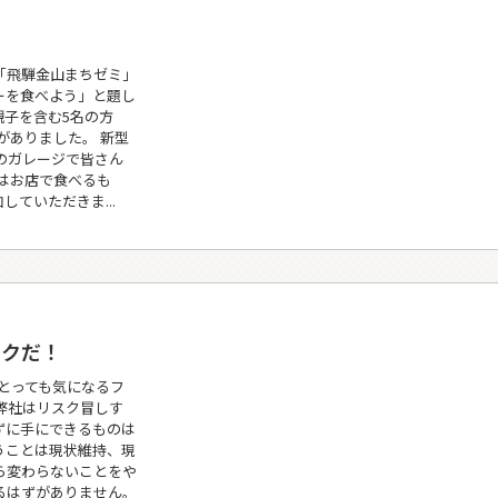
「飛騨金山まちゼミ」
ーを食べよう」と題し
親子を含む5名の方
がありました。 新型
のガレージで皆さん
はお店で食べるも
していただきま...
スクだ！
とっても気になるフ
弊社はリスク冒しす
ずに手にできるものは
うことは現状維持、現
ら変わらないことをや
るはずがありません。