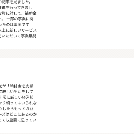
の記事を見ました。
推進を行ってきまし
投資に対して、補助金
。 一部の事業に関
ったのは事実です
以上に新しいサービス
をいただいて事業展開
党が「給付金を支給
に厳しい生活をして
非常に厳しい経営状
かり頼ってはいられな
うしたらもっと収益
ーズはどこにあるのか
とても重要に思ってい