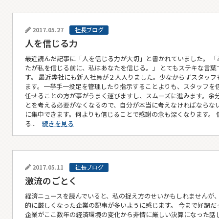
2017.05.27
社長ブログ
人を信じる力
最近読んだ記事に「人を信じる力が大切」と書かれていました。 「
たが私を信じる前に、私はあなたを信じる。」 とてもステキな言葉
す。 最近弊社にも新入社員が２人入りました。少なからずスタッフ
ます。一挙手一投足を管理したり指示することよりも、スタッフを
任せることの方が事がうまく運びますし、スムーズに進みます。余
とを考える必要がなくなるので、自分が本当に考えなければならな
に集中できます。何よりも信じることで感謝の念も深くなります。 
る...
続きを見る
2017.05.11
社長ブログ
激流のごとく
経済ニュースを読んでいると、私の捉え方のせいかもしれませんが
的に厳しくなった企業の記事が多いように感じます。 今まで好調だ
企業がここ数年の経済環境の変化から非情に厳しい決算になった話