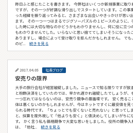
昨日ふと感じたことを書きます。 今弊社はいくつか新規事業に取り
ですが、その一つが好調な滑り出しでスタートしています。この事
った経緯を振り返ってみると、さまざまな出会いやきっかけが思い
ます。 その一つ一つはまるでジグソーパズルの１ピースのように、
した時には大切な物なのかどうかもわかりませんし、何に役に立つ
もわかりませんでした。いらないと思い捨ててしまいそうになった
ありますし、場合によって受け取りを拒んだかもしれません。 でも
のピ...
続きを見る
2017.04.05
社長ブログ
安売りの限界
大手の旅行会社が経営破綻しました。ニュースで知る限りですが放
と粉飾決済をしていたのでは、早かれ遅かれ破綻したでしょうが、
一つ忘れてはならないのは、安売り競争の悪循環です。 安く売るこ
体は悪くないのかもしれませんが、今はネットですぐに最安値を見
られる時代です。「ちょっとでも安くないと売れない」と思ってし
と、採算を度外視して「他よりも安く」と値決めしてしまいがちに
す。 かく言う私も価格競争で大変な思いをしました。役所の競争入
は、「他社...
続きを見る