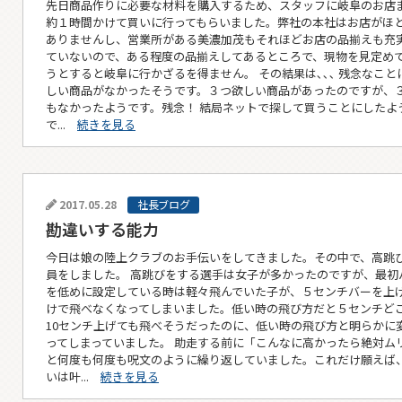
先日商品作りに必要な材料を購入するため、スタッフに岐阜のお店
約１時間かけて買いに行ってもらいました。弊社の本社はお店がほ
ありませんし、営業所がある美濃加茂もそれほどお店の品揃えも充
ていないので、ある程度の品揃えしてあるところで、現物を見定め
うとすると岐阜に行かざるを得ません。 その結果は､､､ 残念なこと
しい商品がなかったそうです。３つ欲しい商品があったのですが、
もなかったようです。残念！ 結局ネットで探して買うことにしたよ
で...
続きを見る
2017.05.28
社長ブログ
勘違いする能力
今日は娘の陸上クラブのお手伝いをしてきました。その中で、高跳
員をしました。 高跳びをする選手は女子が多かったのですが、最初
を低めに設定している時は軽々飛んでいた子が、５センチバーを上
けで飛べなくなってしまいました。低い時の飛び方だと５センチど
10センチ上げても飛べそうだったのに、低い時の飛び方と明らかに
ってしまっていました。 助走する前に「こんなに高かったら絶対ム
と何度も何度も呪文のように繰り返していました。これだけ願えば
いは叶...
続きを見る