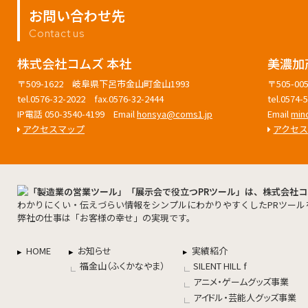
お問い合わせ先
Contact us
株式会社コムズ 本社
美濃加
〒509-1622 岐阜県下呂市金山町金山1993
〒505-
tel.0576-32-2022 fax.0576-32-2444
tel.0574
IP電話 050-3540-4199 Email
honsya@coms1.jp
Email
min
アクセスマップ
アクセ
わかりにくい・伝えづらい情報をシンプルにわかりやすくしたPRツール
弊社の仕事は「お客様の幸せ」の実現です。
HOME
お知らせ
実績紹介
福金山（ふくかなやま）
SILENT HILL f
アニメ・ゲームグッズ事業
アイドル・芸能人グッズ事業