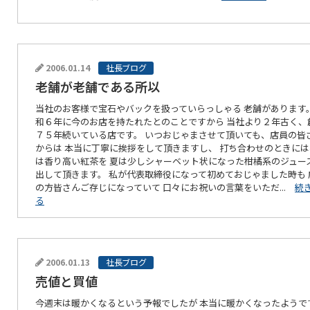
2006.01.14
社長ブログ
老舗が老舗である所以
当社のお客様で宝石やバックを扱っていらっしゃる 老舗があります。
和６年に今のお店を持たれたとのことですから 当社より２年古く、
７５年続いている店です。 いつおじゃまさせて頂いても、店員の皆
からは 本当に丁寧に挨拶をして頂きますし、 打ち合わせのときに
は香り高い紅茶を 夏は少しシャーベット状になった柑橘系のジュー
出して頂きます。 私が代表取締役になって初めておじゃました時も 
の方皆さんご存じになっていて 口々にお祝いの言葉をいただ...
続
る
2006.01.13
社長ブログ
売値と買値
今週末は暖かくなるという予報でしたが 本当に暖かくなったようで