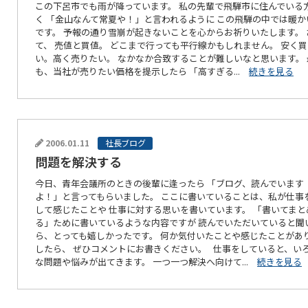
この下呂市でも雨が降っています。 私の先輩で飛騨市に住んでいる
く 「金山なんて常夏や！」と言われるように この飛騨の中では暖か
です。 予報の通り雪崩が起きないことを心からお祈りいたします。 
て、 売値と買値。 どこまで行っても平行線かもしれません。 安く
い。高く売りたい。 なかなか合致することが難しいなと思います。 
も、当社が売りたい価格を提示したら 「高すぎる...
続きを見る
2006.01.11
社長ブログ
問題を解決する
今日、青年会議所のときの後輩に逢ったら 「ブログ、読んでいます
よ！」と言ってもらいました。 ここに書いていることは、私が仕事
して感じたことや 仕事に対する思いを書いています。 「書いてまと
る」ために書いているような内容ですが 読んでいただいていると聞
ら、とっても嬉しかったです。 何か気付いたことや感じたことがあ
したら、 ぜひコメントにお書きください。 仕事をしていると、い
な問題や悩みが出てきます。 一つ一つ解決へ向けて...
続きを見る