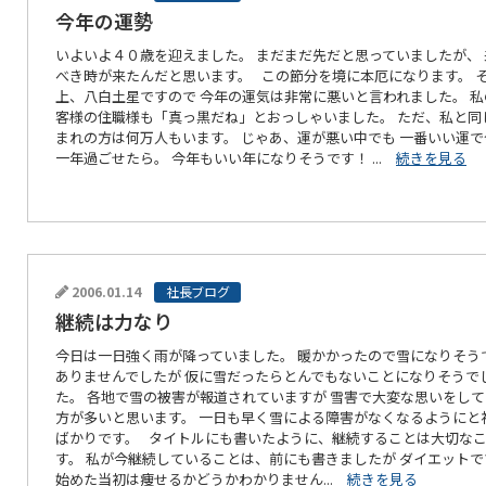
今年の運勢
いよいよ４０歳を迎えました。 まだまだ先だと思っていましたが、 
べき時が来たんだと思います。 この節分を境に本厄になります。 
上、八白土星ですので 今年の運気は非常に悪いと言われました。 私
客様の住職様も「真っ黒だね」とおっしゃいました。 ただ、私と同
まれの方は何万人もいます。 じゃあ、運が悪い中でも 一番いい運で
一年過ごせたら。 今年もいい年になりそうです！ ...
続きを見る
2006.01.14
社長ブログ
継続は力なり
今日は一日強く雨が降っていました。 暖かかったので雪になりそう
ありませんでしたが 仮に雪だったらとんでもないことになりそうで
た。 各地で雪の被害が報道されていますが 雪害で大変な思いをし
方が多いと思います。 一日も早く雪による障害がなくなるようにと
ばかりです。 タイトルにも書いたように、継続することは大切な
す。 私が今継続していることは、前にも書きましたが ダイエットで
始めた当初は痩せるかどうかわかりません...
続きを見る