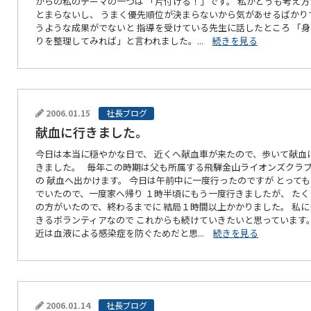
からの私のテーマの一つは 「片付ける！」です。 私がどうも考え方
とまらないし、 うまく優先順位が決まらないから気があせるばかり
うような成果がでないと 指導を受けている先生に話したところ 「
りを整理してみれば」と言われました。...
続きを見る
2006.01.15
社長ブログ
献血に行きました。
今日は本当に穏やかな日で、 近くへ献血車が来たので、歩いて献血
きました。 毎年この時期は父も所属する飛騨金山ライオンズクラ
の 献血へ出かけます。 今日は午前中に一度行ったのですが とって
でいたので、一度家へ帰り １時半頃にもう一度行きましたが、 たく
の方がいたので、終わるまでに 結局１時間以上かかりました。 私に
きるボランティアなので これからも続けていきたいと思っています。
近は血液による感染症を防ぐためだと思...
続きを見る
2006.01.14
社長ブログ