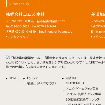
Contact us
株式会社コムズ 本社
美濃加
〒509-1622 岐阜県下呂市金山町金山1993
〒505-
tel.0576-32-2022 fax.0576-32-2444
tel.0574
IP電話 050-3540-4199 Email
honsya@coms1.jp
Email
min
アクセスマップ
アクセ
わかりにくい・伝えづらい情報をシンプルにわかりやすくしたPRツール
弊社の仕事は「お客様の幸せ」の実現です。
HOME
お知らせ
実績紹介
福金山（ふくかなやま）
SILENT HILL f
アニメ・ゲームグッズ事業
アイドル・芸能人グッズ事業
100日後に死ぬワニグッズ
おみやげ話になるおみやげ