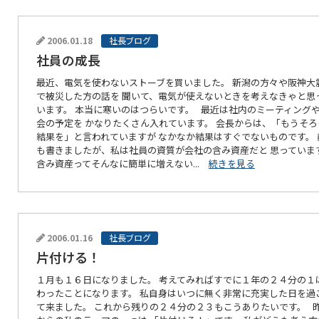
2006.01.18
社長ブログ
社員の成長
最近、電気を使わないストーブを買いました。 新潟の方々や阪神大
で被災した方の話を 聞いて、電気が使えないときを考えなきゃと思
います。 本当に寒いのはつらいです。 最近は社内のミーティング
会の予定を かなりたくさん入れています。 会長からは、「もうそろ
結果を」と言われていますが なかなか結果はすぐでないものです。 
も書きましたが、私は社員の資質が会社の含み資産だと 思っていま
含み資産ってそんなに簡単に増えない...
続きを見る
2006.01.16
社長ブログ
片付ける！
１月も１６日になりました。 考えてみればすでに１年の２４分の１
わったことになります。 私自身はいつに無く非常に充実した日を過
て来ました。 これから残りの２４分の２３もこうありたいです。 