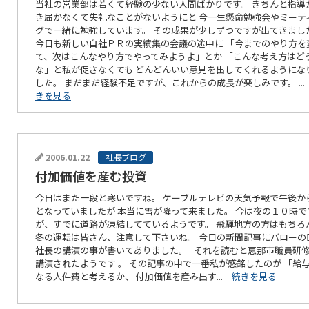
当社の営業部は若くて経験の少ない人間ばかりです。 きちんと指導
き届かなくて失礼なことがないようにと 今一生懸命勉強会やミーテ
グで一緒に勉強しています。 その成果が少しずつですが出てきまし
今日も新しい自社ＰＲの実績集の会議の途中に 「今までのやり方を
て、次はこんなやり方でやってみようよ」とか 「こんな考え方はど
な」と私が促さなくても どんどんいい意見を出してくれるようにな
した。 まだまだ経験不足ですが、これからの成長が楽しみです。 ..
きを見る
2006.01.22
社長ブログ
付加価値を産む投資
今日はまた一段と寒いですね。 ケーブルテレビの天気予報で午後か
となっていましたが 本当に雪が降って来ました。 今は夜の１０時で
が、すでに道路が凍結してているようです。 飛騨地方の方はもちろ
冬の運転は皆さん、注意して下さいね。 今日の新聞記事にバローの
社長の講演の事が書いてありました。 それを読むと恵那市職員研
講演されたようです 。 その記事の中で一番私が感銘したのが 「給
なる人件費と考えるか、 付加価値を産み出す...
続きを見る